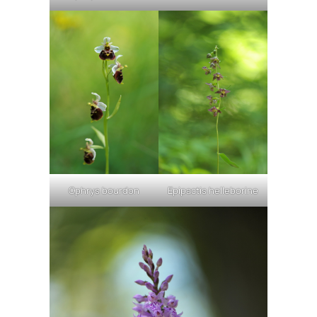
Ophrys bourdon
Epipactis helleborine