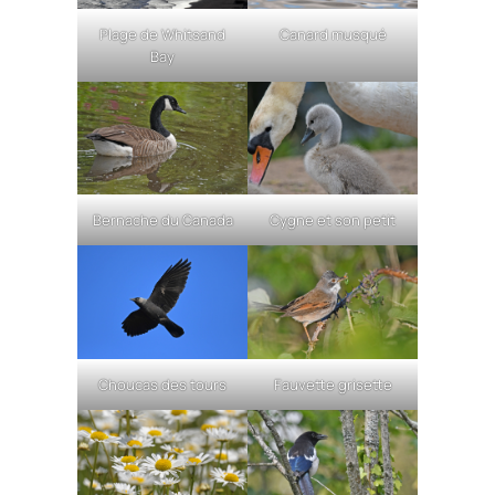
Plage de Whitsand
Canard musqué
Bay
Bernache du Canada
Cygne et son petit
Choucas des tours
Fauvette grisette