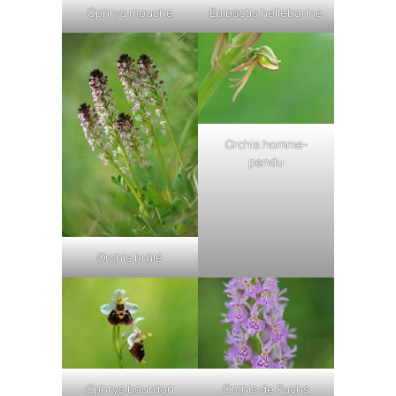
Ophrys mouche
Epipactis helleborine
Orchis homme-
pendu
Orchis brûlé
Orchis de Fuchs
Ophrys bourdon