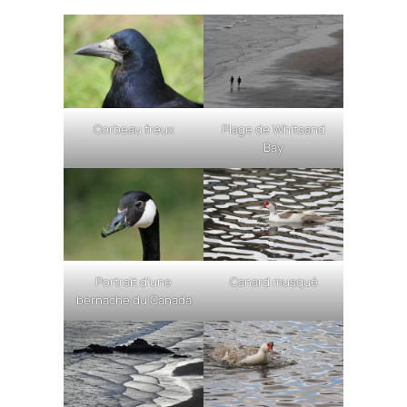
Corbeau freux
Plage de Whitsand
Bay
Portrait d’une
Canard musqué
bernache du Canada