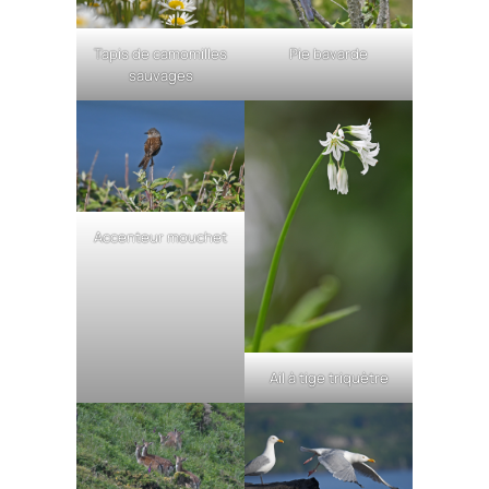
Tapis de camomilles
Pie bavarde
sauvages
Accenteur mouchet
Ail à tige triquètre