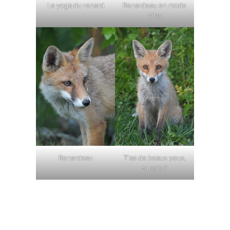
Le yoga du renard
Renardeau en mode
relax
Renardeau
T’as de beaux yeux,
tu sais ?