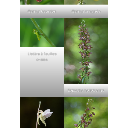
Ophrys bourdon
Ophrys araignée
Listère à feuilles
ovales
Epipactis helleborine