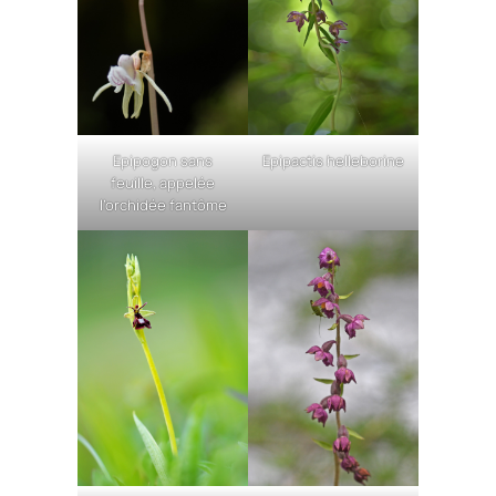
Epipogon sans
Epipactis helleborine
feuille, appelée
l’orchidée fantôme