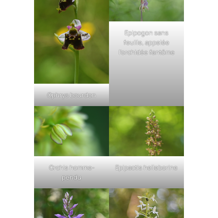
Epipogon sans
feuille, appelée
l’orchidée fantôme
Ophrys bourdon
Orchis homme-
Epipactis helleborine
pendu