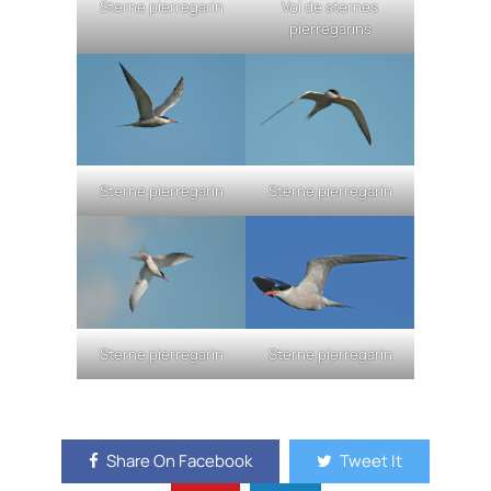
Sterne pierregarin
Vol de sternes
pierregarins
Sterne pierregarin
Sterne pierregarin
Sterne pierregarin
Sterne pierregarin
Share On Facebook
Tweet It